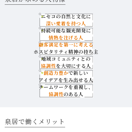
お知らせ
ニセコの自然と文化に
深い愛着を持つ人
採用情報
持続可能な観光開発に
情熱を注げる人
顧客満足を第一に考える
資料請求・お問い
ご宿泊はこちら
ホスピタリティ精神の持ち主
合わせ
地域コミュニティとの
協調性
を大切にする人
創造力豊か
で新しい
アイデアを生み出せる人
チームワークを重視し、
協調性
のある人
泉居で働くメリット