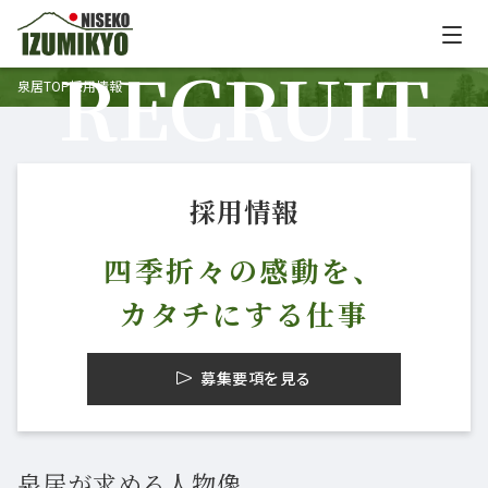
RECRUIT
泉居TOP
採用情報
企業情報
企業情報TOP
沿革
使命
採用情報
企業理念
四季折々の感動を、
事業内容
カタチにする仕事
事業一覧
施設運営事業
募集要項を見る
リーシング事業
不動産管理事業
イベント企画・運営事業
ひらふグランドセントロ
泉居が求める人物像